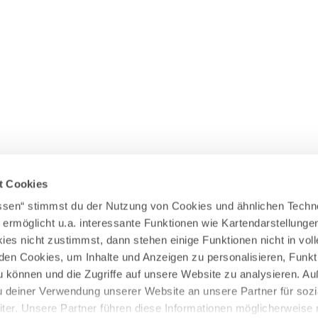
Wasserläufer
WEITERE RADTOUREN
Himmelsstürmer
Illerradweg
Lechradweg
Rennradtouren
Familienradtouren
t Cookies
assen“ stimmst du der Nutzung von Cookies und ähnlichen Techn
 ermöglicht u.a. interessante Funktionen wie Kartendarstellunge
es nicht zustimmst, dann stehen einige Funktionen nicht in vo
nden Cookies, um Inhalte und Anzeigen zu personalisieren, Funkt
u können und die Zugriffe auf unsere Website zu analysieren. 
u deiner Verwendung unserer Website an unsere Partner für sozi
er. Unsere Partner führen diese Informationen möglicherweise 