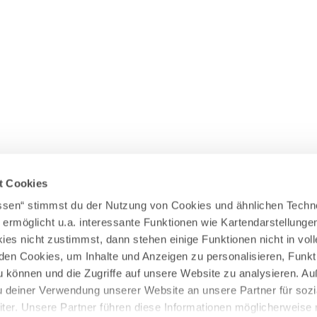
Wasserläufer
WEITERE RADTOUREN
Himmelsstürmer
Illerradweg
Lechradweg
Rennradtouren
Familienradtouren
t Cookies
assen“ stimmst du der Nutzung von Cookies und ähnlichen Techn
 ermöglicht u.a. interessante Funktionen wie Kartendarstellunge
es nicht zustimmst, dann stehen einige Funktionen nicht in vo
nden Cookies, um Inhalte und Anzeigen zu personalisieren, Funkt
u können und die Zugriffe auf unsere Website zu analysieren. 
u deiner Verwendung unserer Website an unsere Partner für sozi
er. Unsere Partner führen diese Informationen möglicherweise 