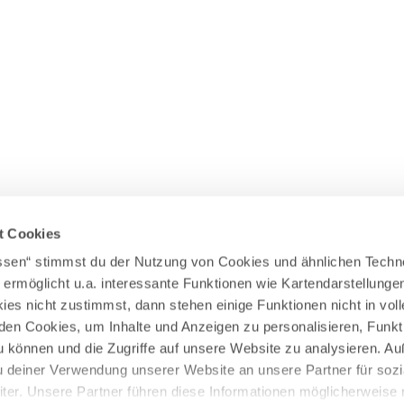
Wasserläufer
WEITERE RADTOUREN
Himmelsstürmer
Illerradweg
Lechradweg
Rennradtouren
Familienradtouren
t Cookies
assen“ stimmst du der Nutzung von Cookies und ähnlichen Techn
 ermöglicht u.a. interessante Funktionen wie Kartendarstellunge
es nicht zustimmst, dann stehen einige Funktionen nicht in vo
nden Cookies, um Inhalte und Anzeigen zu personalisieren, Funkt
u können und die Zugriffe auf unsere Website zu analysieren. 
u deiner Verwendung unserer Website an unsere Partner für sozi
er. Unsere Partner führen diese Informationen möglicherweise 