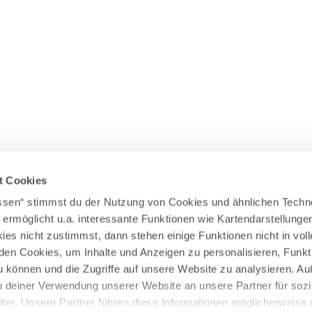
Wasserläufer
WEITERE RADTOUREN
Himmelsstürmer
Illerradweg
Lechradweg
Rennradtouren
Familienradtouren
t Cookies
assen“ stimmst du der Nutzung von Cookies und ähnlichen Techn
 ermöglicht u.a. interessante Funktionen wie Kartendarstellunge
es nicht zustimmst, dann stehen einige Funktionen nicht in vo
nden Cookies, um Inhalte und Anzeigen zu personalisieren, Funkt
u können und die Zugriffe auf unsere Website zu analysieren. 
u deiner Verwendung unserer Website an unsere Partner für sozi
er. Unsere Partner führen diese Informationen möglicherweise 