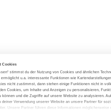
Wasserläufer
WEITERE RADTOUREN
Himmelsstürmer
Illerradweg
Lechradweg
Rennradtouren
Familienradtouren
t Cookies
assen“ stimmst du der Nutzung von Cookies und ähnlichen Techn
 ermöglicht u.a. interessante Funktionen wie Kartendarstellunge
es nicht zustimmst, dann stehen einige Funktionen nicht in vo
nden Cookies, um Inhalte und Anzeigen zu personalisieren, Funkt
u können und die Zugriffe auf unsere Website zu analysieren. 
u deiner Verwendung unserer Website an unsere Partner für sozi
er. Unsere Partner führen diese Informationen möglicherweise 