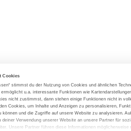
Wasserläufer
WEITERE RADTOUREN
Himmelsstürmer
Illerradweg
Lechradweg
Rennradtouren
Familienradtouren
t Cookies
assen“ stimmst du der Nutzung von Cookies und ähnlichen Techn
 ermöglicht u.a. interessante Funktionen wie Kartendarstellunge
es nicht zustimmst, dann stehen einige Funktionen nicht in vo
nden Cookies, um Inhalte und Anzeigen zu personalisieren, Funkt
u können und die Zugriffe auf unsere Website zu analysieren. 
u deiner Verwendung unserer Website an unsere Partner für sozi
er. Unsere Partner führen diese Informationen möglicherweise 