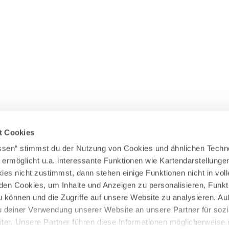
Wasserläufer
WEITERE RADTOUREN
Himmelsstürmer
Illerradweg
Lechradweg
Rennradtouren
Familienradtouren
t Cookies
assen“ stimmst du der Nutzung von Cookies und ähnlichen Techn
 ermöglicht u.a. interessante Funktionen wie Kartendarstellunge
es nicht zustimmst, dann stehen einige Funktionen nicht in vo
nden Cookies, um Inhalte und Anzeigen zu personalisieren, Funkt
u können und die Zugriffe auf unsere Website zu analysieren. 
u deiner Verwendung unserer Website an unsere Partner für sozi
er. Unsere Partner führen diese Informationen möglicherweise 