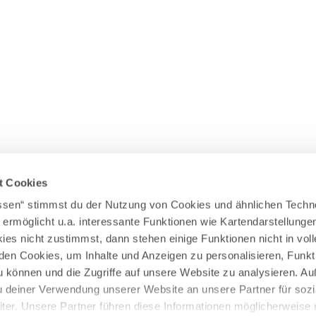
Wasserläufer
WEITERE RADTOUREN
Himmelsstürmer
Illerradweg
Lechradweg
Rennradtouren
Familienradtouren
t Cookies
assen“ stimmst du der Nutzung von Cookies und ähnlichen Techn
 ermöglicht u.a. interessante Funktionen wie Kartendarstellunge
es nicht zustimmst, dann stehen einige Funktionen nicht in vo
nden Cookies, um Inhalte und Anzeigen zu personalisieren, Funkt
u können und die Zugriffe auf unsere Website zu analysieren. 
u deiner Verwendung unserer Website an unsere Partner für sozi
er. Unsere Partner führen diese Informationen möglicherweise 