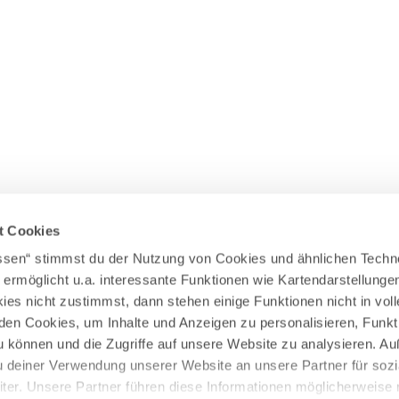
Wasserläufer
WEITERE RADTOUREN
Himmelsstürmer
Illerradweg
Lechradweg
Rennradtouren
Familienradtouren
t Cookies
assen“ stimmst du der Nutzung von Cookies und ähnlichen Techn
 ermöglicht u.a. interessante Funktionen wie Kartendarstellunge
es nicht zustimmst, dann stehen einige Funktionen nicht in vo
nden Cookies, um Inhalte und Anzeigen zu personalisieren, Funkt
u können und die Zugriffe auf unsere Website zu analysieren. 
u deiner Verwendung unserer Website an unsere Partner für sozi
er. Unsere Partner führen diese Informationen möglicherweise 