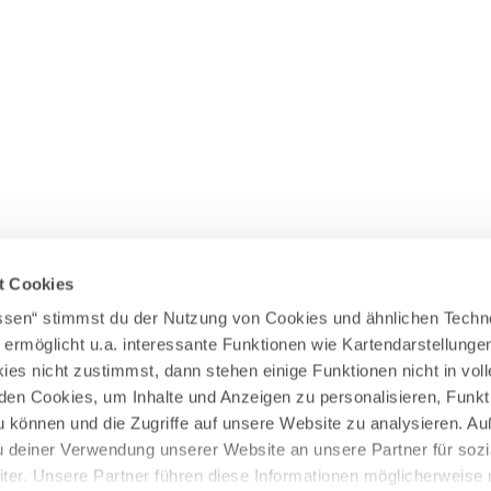
Wasserläufer
WEITERE RADTOUREN
Himmelsstürmer
Illerradweg
Lechradweg
Rennradtouren
Familienradtouren
t Cookies
assen“ stimmst du der Nutzung von Cookies und ähnlichen Techn
 ermöglicht u.a. interessante Funktionen wie Kartendarstellunge
es nicht zustimmst, dann stehen einige Funktionen nicht in vo
nden Cookies, um Inhalte und Anzeigen zu personalisieren, Funkt
u können und die Zugriffe auf unsere Website zu analysieren. 
u deiner Verwendung unserer Website an unsere Partner für sozi
er. Unsere Partner führen diese Informationen möglicherweise 