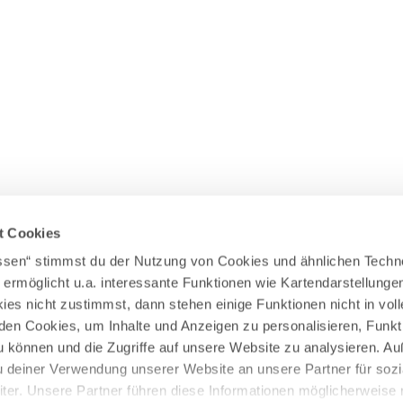
Wasserläufer
WEITERE RADTOUREN
Himmelsstürmer
Illerradweg
Lechradweg
Rennradtouren
Familienradtouren
t Cookies
assen“ stimmst du der Nutzung von Cookies und ähnlichen Techn
 ermöglicht u.a. interessante Funktionen wie Kartendarstellunge
es nicht zustimmst, dann stehen einige Funktionen nicht in vo
nden Cookies, um Inhalte und Anzeigen zu personalisieren, Funkt
u können und die Zugriffe auf unsere Website zu analysieren. 
u deiner Verwendung unserer Website an unsere Partner für sozi
er. Unsere Partner führen diese Informationen möglicherweise 