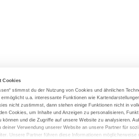
Wasserläufer
WEITERE RADTOUREN
Himmelsstürmer
Illerradweg
Lechradweg
Rennradtouren
Familienradtouren
t Cookies
assen“ stimmst du der Nutzung von Cookies und ähnlichen Techn
 ermöglicht u.a. interessante Funktionen wie Kartendarstellunge
es nicht zustimmst, dann stehen einige Funktionen nicht in vo
nden Cookies, um Inhalte und Anzeigen zu personalisieren, Funkt
u können und die Zugriffe auf unsere Website zu analysieren. 
u deiner Verwendung unserer Website an unsere Partner für sozi
er. Unsere Partner führen diese Informationen möglicherweise 