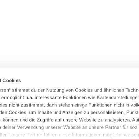
Wasserläufer
WEITERE RADTOUREN
Himmelsstürmer
Illerradweg
Lechradweg
Rennradtouren
Familienradtouren
t Cookies
assen“ stimmst du der Nutzung von Cookies und ähnlichen Techn
 ermöglicht u.a. interessante Funktionen wie Kartendarstellunge
es nicht zustimmst, dann stehen einige Funktionen nicht in vo
nden Cookies, um Inhalte und Anzeigen zu personalisieren, Funkt
u können und die Zugriffe auf unsere Website zu analysieren. 
u deiner Verwendung unserer Website an unsere Partner für sozi
er. Unsere Partner führen diese Informationen möglicherweise 