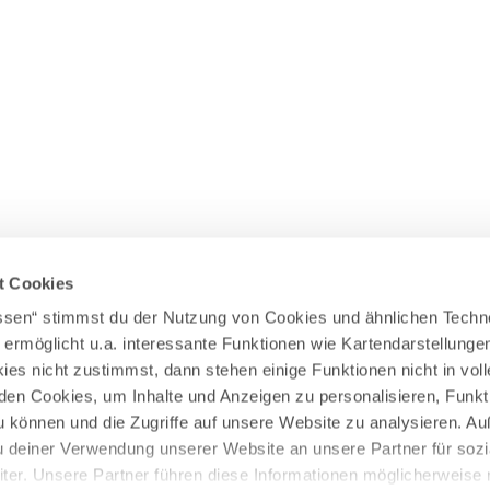
Wasserläufer
WEITERE RADTOUREN
Himmelsstürmer
Illerradweg
Lechradweg
Rennradtouren
Familienradtouren
t Cookies
assen“ stimmst du der Nutzung von Cookies und ähnlichen Techn
 ermöglicht u.a. interessante Funktionen wie Kartendarstellunge
es nicht zustimmst, dann stehen einige Funktionen nicht in vo
nden Cookies, um Inhalte und Anzeigen zu personalisieren, Funkt
u können und die Zugriffe auf unsere Website zu analysieren. 
u deiner Verwendung unserer Website an unsere Partner für sozi
er. Unsere Partner führen diese Informationen möglicherweise 