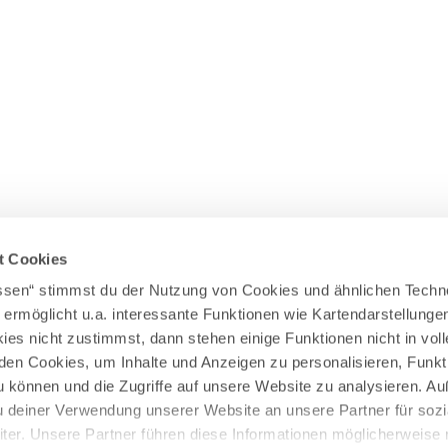
Wasserläufer
WEITERE RADTOUREN
Himmelsstürmer
Illerradweg
Lechradweg
Rennradtouren
Familienradtouren
t Cookies
assen“ stimmst du der Nutzung von Cookies und ähnlichen Techn
 ermöglicht u.a. interessante Funktionen wie Kartendarstellunge
es nicht zustimmst, dann stehen einige Funktionen nicht in vo
nden Cookies, um Inhalte und Anzeigen zu personalisieren, Funkt
u können und die Zugriffe auf unsere Website zu analysieren. 
u deiner Verwendung unserer Website an unsere Partner für sozi
er. Unsere Partner führen diese Informationen möglicherweise 