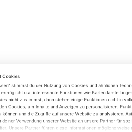
Wasserläufer
WEITERE RADTOUREN
Himmelsstürmer
Illerradweg
Lechradweg
Rennradtouren
Familienradtouren
t Cookies
assen“ stimmst du der Nutzung von Cookies und ähnlichen Techn
 ermöglicht u.a. interessante Funktionen wie Kartendarstellunge
es nicht zustimmst, dann stehen einige Funktionen nicht in vo
nden Cookies, um Inhalte und Anzeigen zu personalisieren, Funkt
u können und die Zugriffe auf unsere Website zu analysieren. 
u deiner Verwendung unserer Website an unsere Partner für sozi
er. Unsere Partner führen diese Informationen möglicherweise 