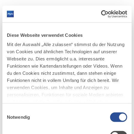
WANDERN IM ALLGÄU
RADFAHREN IM ALLGÄU
WINTER IM ALLGÄU
KULTUR UND SEHENSWERTES
REGIONALE PRODUKTE
NATURERLEBNIS
Kartenlegende
Baden
SERVICE UND INFORMATION
SERVICE UND INFORMATION
SEHENSWERTES
LEBENSMITTEL
TOUREN
Abenteuerspielplätze
Bergbahnen
Fahrradverleih
Winterwandern
Historische & Moderne Kunst
Brauereien
ZURÜCKSETZEN
SCHLIESSEN
AKTIV UND SEHENSWERT
Diese Webseite verwendet Cookies
E-Bike Akkuladestation
Schneeschuh
Spezialmuseen & Handwerk
Wochenmarkt
WANDERTRILOGIE ALLGÄU
Museum
Mit der Auswahl „Alle zulassen“ stimmst du der Nutzung
Langlauf
Aktuelle Ausstellungen
Schaukäserei
Wandern
Rad
RADRUNDE ALLGÄU
Orte
Pumptracks
von Cookies und ähnlichen Technologien auf unserer
Wochenmarkt
Automaten
SERVICE UND INFORMATION
Unterkunft
Etappen der Radrunde Allgäu
Winter
Familie
Webseite zu. Dies ermöglicht u.a. interessante
STÄDTE IM ALLGÄU
Ski- & Langlaufschulen
NATURBIKEN TOUREN
WANDERTRILOGIE ROUTEN
Funktionen wie Kartendarstellungen oder Videos. Wenn
Kultur
Bergbahnen, Sesselilfte & Skilifte
Orte
Hauptrouten
du den Cookies nicht zustimmst, dann stehen einige
Wiesengänger
Regionale Produkte
Winterorte
Rundtouren
Funktionen nicht in vollem Umfang für dich bereit. Wir
Wasserläufer
WEITERE RADTOUREN
verwenden Cookies, um Inhalte und Anzeigen zu
Himmelsstürmer
personalisieren, Funktionen für soziale Medien anbieten
Illerradweg
zu können und die Zugriffe auf unsere Website zu
Lechradweg
analysieren. Außerdem geben wir Informationen zu
Rennradtouren
Einwilligungsauswahl
deiner Verwendung unserer Website an unsere Partner
Notwendig
Familienradtouren
für soziale Medien, Werbung und Analysen weiter.
Unsere Partner führen diese Informationen