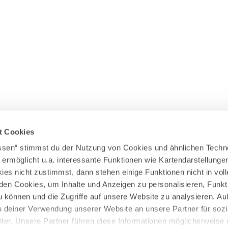
Wasserläufer
WEITERE RADTOUREN
Himmelsstürmer
Illerradweg
Lechradweg
Rennradtouren
Familienradtouren
t Cookies
assen“ stimmst du der Nutzung von Cookies und ähnlichen Techn
 ermöglicht u.a. interessante Funktionen wie Kartendarstellunge
es nicht zustimmst, dann stehen einige Funktionen nicht in vo
nden Cookies, um Inhalte und Anzeigen zu personalisieren, Funkt
u können und die Zugriffe auf unsere Website zu analysieren. 
u deiner Verwendung unserer Website an unsere Partner für sozi
er. Unsere Partner führen diese Informationen möglicherweise 