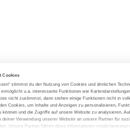
Wasserläufer
WEITERE RADTOUREN
Himmelsstürmer
Illerradweg
Lechradweg
Rennradtouren
Familienradtouren
t Cookies
assen“ stimmst du der Nutzung von Cookies und ähnlichen Techn
 ermöglicht u.a. interessante Funktionen wie Kartendarstellunge
es nicht zustimmst, dann stehen einige Funktionen nicht in vo
nden Cookies, um Inhalte und Anzeigen zu personalisieren, Funkt
u können und die Zugriffe auf unsere Website zu analysieren. 
u deiner Verwendung unserer Website an unsere Partner für sozi
er. Unsere Partner führen diese Informationen möglicherweise 