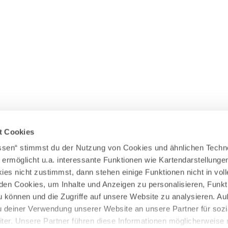
Wasserläufer
WEITERE RADTOUREN
Himmelsstürmer
Illerradweg
Lechradweg
Rennradtouren
Familienradtouren
t Cookies
assen“ stimmst du der Nutzung von Cookies und ähnlichen Techn
 ermöglicht u.a. interessante Funktionen wie Kartendarstellunge
es nicht zustimmst, dann stehen einige Funktionen nicht in vo
nden Cookies, um Inhalte und Anzeigen zu personalisieren, Funkt
u können und die Zugriffe auf unsere Website zu analysieren. 
u deiner Verwendung unserer Website an unsere Partner für sozi
er. Unsere Partner führen diese Informationen möglicherweise 