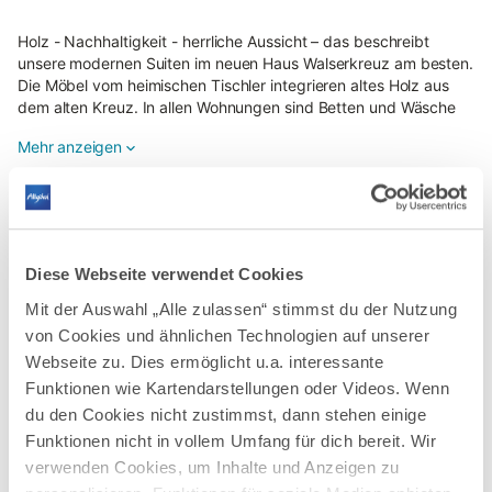
Holz - Nachhaltigkeit - herrliche Aussicht – das beschreibt
unsere modernen Suiten im neuen Haus Walserkreuz am besten.
Die Möbel vom heimischen Tischler integrieren altes Holz aus
dem alten Kreuz. In allen Wohnungen sind Betten und Wäsche
für die angegebene Personenzahl vorhanden. Direkt neben dem
Mehr anzeigen
Gasthof/Restaurant Kreuz, dort bekommen Hausgäste 10 %
Ermäßigung auf den gesamten Verzehr. Ski-In + Ski-out über
die Heuberg-Arena, Ski- und Schuhraum, Parkplatz.
Haustiere sind auf Anfrage nur im Erdgeschoß möglich.
Das bietet Ihnen die Unterkunft
3-Zimmer-Suite, 56 m², für 2 - 6 Personen
Diese Webseite verwendet Cookies
1. OG – 1 Süd- und 1 Ost-Balkon (zusammen 16 m²) – 1
WLAN
Parkmöglichkeit
Mit der Auswahl „Alle zulassen“ stimmst du der Nutzung
Schlafzimmer mit 2 Betten und Schlafcouch (echte Matratzen) -
von Cookies und ähnlichen Technologien auf unserer
1 Schlafzimmer mit 2 Betten – 2 barrierefreie Bäder mit Dusche
Terrasse
TV
und WC (ensuite an den Schlafzimmern) – Küchenzeile mit Herd,
Webseite zu. Dies ermöglicht u.a. interessante
Kühlschrank, Spülmaschine, Mikrowelle, Kaffeemaschine für
Küche
Garten
Funktionen wie Kartendarstellungen oder Videos. Wenn
Pads und Wasserkocher - Essecke - Fernseher - kostenloses
du den Cookies nicht zustimmst, dann stehen einige
Gäste-WLAN - Parkplatz am Haus
Geschirrspüler
Kühlschrank
Funktionen nicht in vollem Umfang für dich bereit. Wir
verwenden Cookies, um Inhalte und Anzeigen zu
Alle 34 Ausstattungsmerkmale anzeigen